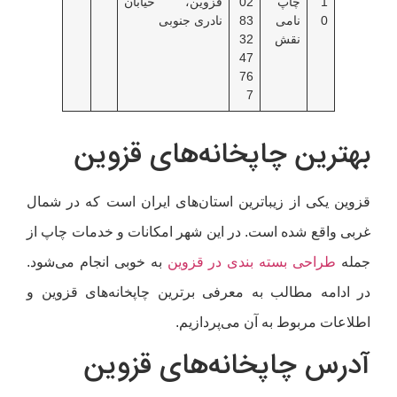
1
چاپ
02
قزوین، خیابان
0
نامی
83
نادری جنوبی
نقش
32
47
76
7
ترین چاپخانه‌های قزوین
وین یکی از زیباترین استان‌های ایران است که در شمال
بی واقع شده است. در این شهر امکانات و خدمات چاپ از
له
طراحی بسته بندی در قزوین
به خوبی انجام می‌شود.
 ادامه مطالب به معرفی برترین چاپخانه‌های قزوین و
لاعات مربوط به آن می‌پردازیم.
درس چاپخانه‌های قزوین