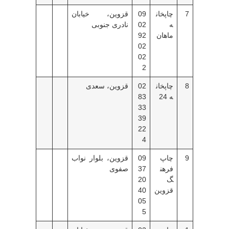
7
چاپخان
09
قزوین، خیابان
ه
02
نادری جنوبی
ماهان
92
02
02
2
8
چاپخان
02
قزوین، سعدی
ه 24
83
33
39
22
4
9
چاپ
09
قزوین، بلوار نواب
فرهن
37
صفوی
گ
20
قزوین
40
05
5