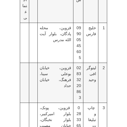
تما
ع
ی
1
خلیج
09
قزوین، محله
فارس
90
پادگان، بلوار آیت
05
الله مدرس
45
60
5
2
لیتوگر
02
قزوین، خیابان
افی
83
بوعلی سینا،
وحید
32
فرهنگ، خیابان
20
حداد
86
3
3
چاپ
0
قزوین، پونک،
و
28
بلوار امیرکبیر،
تبلیغا
33
بلوار نخبگان،
ت
65
خیابان مصیب