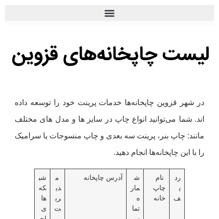
ست چاپخانه‌های قزوین
 شهر قزوین چاپخانه‌ها خدمات پرینت خود را توسعه داده
د. شما می‌توانید انواع چاپ در سایز ها و مدل های مختلف
نند: چاپ بنر، پرینت سه بعدی و چاپ منسوجات یا سرامیک
با این چاپخانه‌ها انجام دهید.
رد
نام
ش
آدرس چاپخانه
م
شب
ی
چاپ
مار
دی
که‌
ف
خانه
ه
ری
ها
تما
ت
ی
س
اج