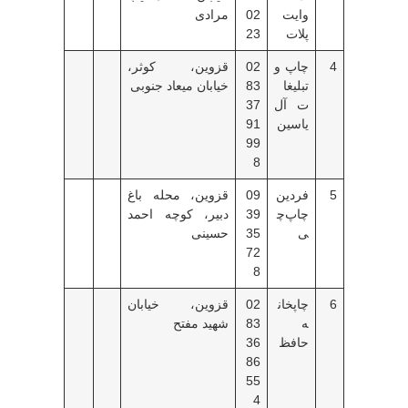
وایت
02
مرادی
پلات
23
4
چاپ و
02
قزوین، کوثر،
تبلیغا
83
خیابان میعاد جنوبی
ت آل
37
یاسین
91
99
8
5
فردین
09
قزوین، محله باغ
چاپ‌چ
39
دبیر، کوچه احمد
ی
35
حسینی
72
8
6
چاپخان
02
قزوین، خیابان
ه
83
شهید مفتح
حافظ
36
86
55
4