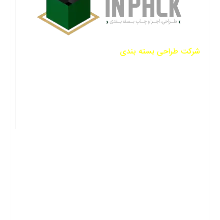
رکت طراحی بسته بندی
این‌پک یکی از شرکت‌های فعال
ر زمینه ساخت انواع جعبه است. شرکت این‌پک فعالیت
رسمی خود را در سال 1395 آغاز کرده است. هر آنچه از
ک پک محصول حرفه‌ای نیاز دارید را با شرکت سازنده
سته بندی اینپک بخواهید. بهترین‌های گرافیک و دیزاین را با
ا تجربه کنید.
شماره تماس: 09150554525
ایتا: hipackages@
تلگرام: hipackages@