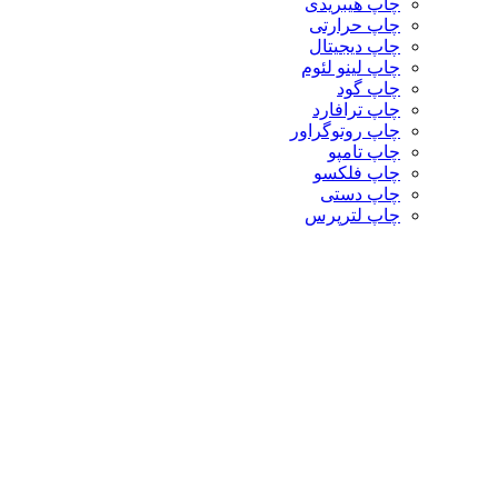
چاپ هیبریدی
چاپ حرارتی
چاپ دیجیتال
چاپ لینو لئوم
چاپ گود
چاپ ترافارد
چاپ روتوگراور
چاپ تامپو
چاپ فلکسو
چاپ دستی
چاپ لترپرس