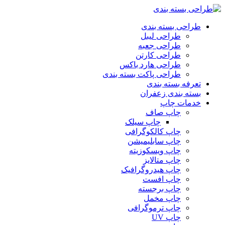
پرش
به
طراحی بسته بندی
محتوا
طراحی لیبل
طراحی جعبه
طراحی کارتن
طراحی هارد باکس
طراحی پاکت بسته بندی
تعرفه بسته بندی
بسته بندی زعفران
خدمات چاپ
چاپ صاف
چاپ سیلک
چاپ کالکوگرافی
چاپ سابلیمیشن
چاپ ویسکوزیته
چاپ متالایز
چاپ هیدروگرافیک
چاپ افست
چاپ برجسته
چاپ مخمل
چاپ ترموگرافی
چاپ UV