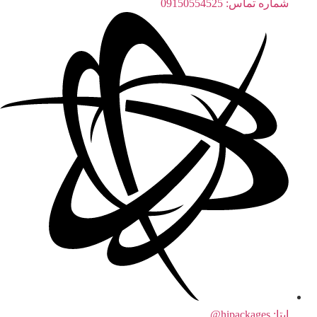
شماره تماس: 09150554525
ایتا: hipackages@