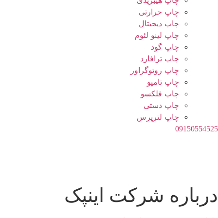
چاپ هیبریدی
چاپ حرارتی
چاپ دیجیتال
چاپ لینو لئوم
چاپ گود
چاپ ترافارد
چاپ روتوگراور
چاپ تامپو
چاپ فلکسو
چاپ دستی
چاپ لترپرس
09150554525
درباره شرکت اینپک