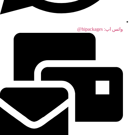
واتس اپ:‌ hipackages@