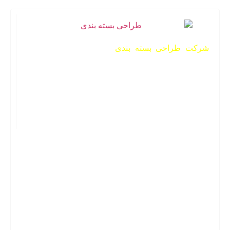
شرکت طراحی بسته بندی
این‌پک یکی از شرکت‌های
فعال در زمینه ساخت انواع جعبه است. شرکت این‌پک
فعالیت رسمی خود را در سال 1395 آغاز کرده است. هر
آنچه از یک پک محصول حرفه‌ای نیاز دارید را با شرکت
سازنده بسته بندی اینپک بخواهید. بهترین‌های گرافیک و
دیزاین را با ما تجربه کنید.
شماره تماس: 09150554525
ایتا: hipackages@
تلگرام: hipackages@