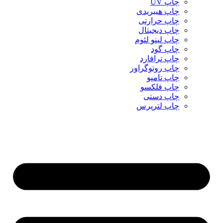
چاپ UV
چاپ هیبریدی
چاپ حرارتی
چاپ دیجیتال
چاپ لینو لئوم
چاپ گود
چاپ ترافارد
چاپ روتوگراور
چاپ تامپو
چاپ فلکسو
چاپ دستی
چاپ لترپرس