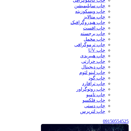
چاپ کالکوگرافی
چاپ سابلیمیشن
چاپ ویسکوزیته
چاپ متالایز
چاپ هیدروگرافیک
چاپ افست
چاپ برجسته
چاپ مخمل
چاپ ترموگرافی
چاپ UV
چاپ هیبریدی
چاپ حرارتی
چاپ دیجیتال
چاپ لینو لئوم
چاپ گود
چاپ ترافارد
چاپ روتوگراور
چاپ تامپو
چاپ فلکسو
چاپ دستی
چاپ لترپرس
09150554525