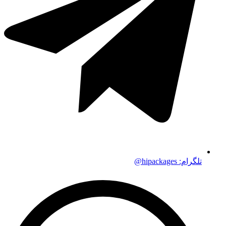
تلگرام: hipackages@