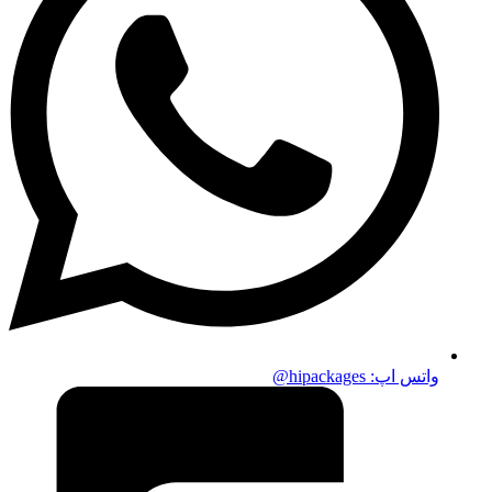
واتس اپ:‌ hipackages@