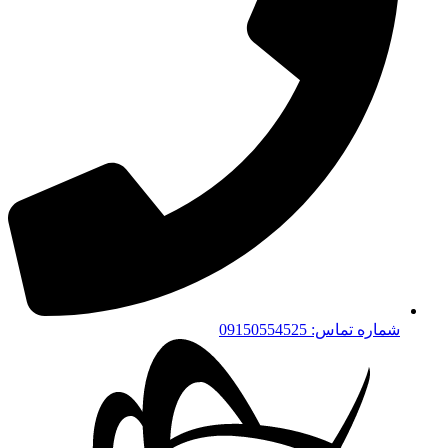
شماره تماس: 09150554525