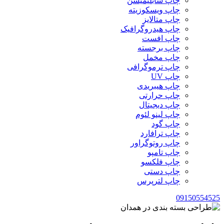
چاپ سابلیمیشن
چاپ ویسکوزیته
چاپ متالایز
چاپ هیدروگرافیک
چاپ افست
چاپ برجسته
چاپ مخمل
چاپ ترموگرافی
چاپ UV
چاپ هیبریدی
چاپ حرارتی
چاپ دیجیتال
چاپ لینو لئوم
چاپ گود
چاپ ترافارد
چاپ روتوگراور
چاپ تامپو
چاپ فلکسو
چاپ دستی
چاپ لترپرس
09150554525