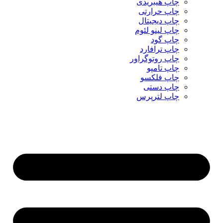
چاپ هیبریدی
چاپ حرارتی
چاپ دیجیتال
چاپ لینو لئوم
چاپ گود
چاپ ترافارد
چاپ روتوگراور
چاپ تامپو
چاپ فلکسو
چاپ دستی
چاپ لترپرس