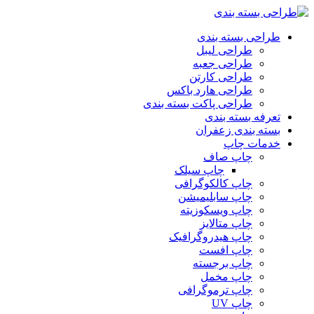
پرش
به
طراحی بسته بندی
محتوا
طراحی لیبل
طراحی جعبه
طراحی کارتن
طراحی هارد باکس
طراحی پاکت بسته بندی
تعرفه بسته بندی
بسته بندی زعفران
خدمات چاپ
چاپ صاف
چاپ سیلک
چاپ کالکوگرافی
چاپ سابلیمیشن
چاپ ویسکوزیته
چاپ متالایز
چاپ هیدروگرافیک
چاپ افست
چاپ برجسته
چاپ مخمل
چاپ ترموگرافی
چاپ UV