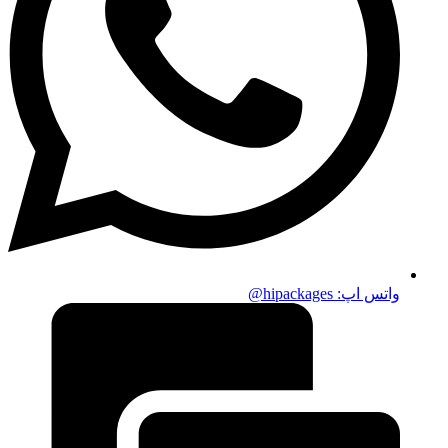
واتس اپ:‌ hipackages@