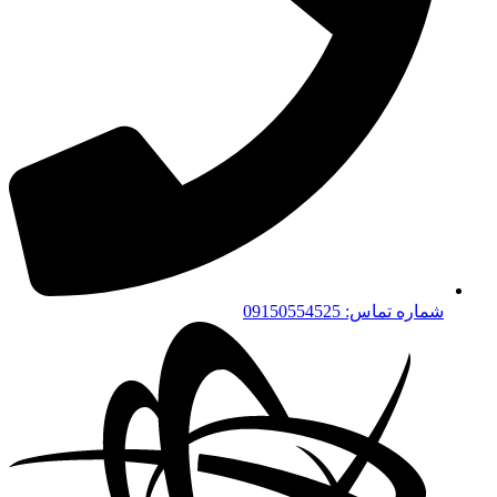
شماره تماس: 09150554525