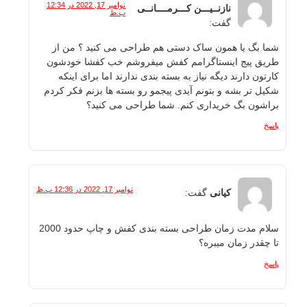
نوامبر 17, 2022 در 12:34
نازنــیـــن کـــرمــــانــی
ب.ظ
گفت:
شما بگ یا همون ساک دستی هم طراحی می کنید ؟ من از
طریق پیج اینستاگرامم کفش میفروشم خب کفشا خودشون
کارتون دارند دیگه نیاز به بسته بندی ندارند اما برای اینکه
شکیل تر بشه و بتونم آیدی پیجمو رو بسته ها بزنم فکر کردم
براشون بگ خریداری کنم. شما طراحی می کنید؟
پاسخ
نوامبر 17, 2022 در 12:36 ب.ظ
کیانی
گفت:
سلام مدت زمان طراحی بسته بندی کفش و چاپ حدود 2000
تا چقدر زمان میبره؟
پاسخ