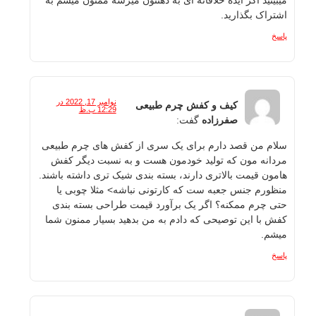
میبینید اگر ایده خلاقانه ای به ذهنتون میرسه ممنون میشم به
اشتراک بگذارید.
پاسخ
نوامبر 17, 2022 در
کیف و کفش چرم طبیعی
12:29 ب.ظ
صفرزاده
گفت:
سلام من قصد دارم برای یک سری از کفش های چرم طبیعی
مردانه مون که تولید خودمون هست و به نسبت دیگر کفش
هامون قیمت بالاتری دارند، بسته بندی شیک تری داشته باشند.
منظورم جنس جعبه ست که کارتونی نباشه> مثلا چوبی یا
حتی چرم ممکنه؟ اگر یک برآورد قیمت طراحی بسته بندی
کفش با این توصیحی که دادم به من بدهید بسیار ممنون شما
میشم.
پاسخ