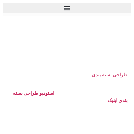
طراحی بسته بندی در
یزد
طراحی بسته بندی
»
طراحی بسته بندی در یزد
طراحی بسته بندی در یزد (Packaging design in Yazd)
با
کمترین قیمت و بهترین شیوه طراحی!
استودیو طراحی بسته
بندی اینپک
در نظر دارد برای تمامی کسب و کارهای فعال در
حوزه‌های گوناگون که نیاز به بسته بندی دارند، با اقتصادی‌ترین
قیمت همکاری خود را با مجموعه‌های مختلف شروع کند. در
صورتی که نیاز به پکیجینگ دیزاین محصولات خود دارید و
می‌خواهید از خدمات ساخت، طراحی و
چاپ جلد محصول