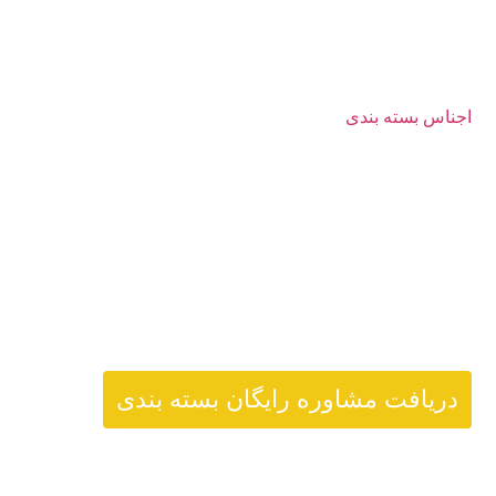
جنس مناسب بسته بندی در یزد
متریال هایی که مورد تایید سازمان بهداشت هستند، در بسته
بندی های ما برای شهر یزد استفاده می‌شوند. چند مورد از
اجناس بسته بندی
مجاز و مورد استفاده شامل موارد زیر
هستند:
Polyethylene
glass شیشه
carton کارتن
کاغذ سولفات
کاغذ روغنی مومی
دریافت مشاوره رایگان بسته بندی