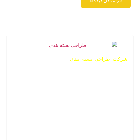
شرکت طراحی بسته بندی
این‌پک یکی از شرکت‌های
فعال در زمینه ساخت انواع جعبه است. شرکت این‌پک
فعالیت رسمی خود را در سال 1395 آغاز کرده است. هر
آنچه از یک پک محصول حرفه‌ای نیاز دارید را با شرکت
سازنده بسته بندی اینپک بخواهید. بهترین‌های گرافیک و
دیزاین را با ما تجربه کنید.
شماره تماس: 09150554525
ایتا: hipackages@