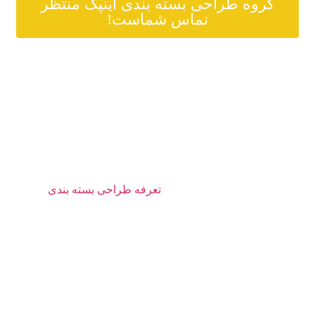
گروه طراحی بسته بندی اینپک منتظر
تماس شماست!
قیمت بسته بندی در شهرهای
یزد
با توجه به پارامتر های مختلفی
تعرفه طراحی بسته بندی
در
شهر یزد تعیین می‌شود. در حال حاضر این هزینه بین هفت
میلیون و ششصد هزار تومان تا ده و نیم میلیون تومان است.
موارد زیر بر تعرفه تاثیر دارند:
مشخصات محصول
متریال پکیجینگ
چگونگی طرح