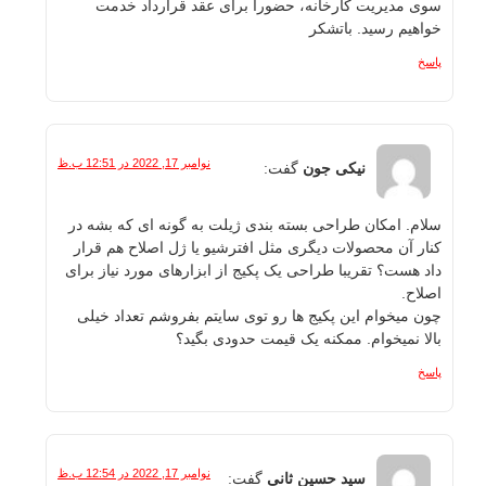
سوی مدیریت کارخانه، حضورا برای عقد قرارداد خدمت
خواهیم رسید. باتشکر
پاسخ
نوامبر 17, 2022 در 12:51 ب.ظ
نیکی جون
گفت:
سلام. امکان طراحی بسته بندی ژیلت به گونه ای که بشه در
کنار آن محصولات دیگری مثل افترشیو یا ژل اصلاح هم قرار
داد هست؟ تقریبا طراحی یک پکیج از ابزارهای مورد نیاز برای
اصلاح.
چون میخوام این پکیج ها رو توی سایتم بفروشم تعداد خیلی
بالا نمیخوام. ممکنه یک قیمت حدودی بگید؟
پاسخ
نوامبر 17, 2022 در 12:54 ب.ظ
سید حسین ثانی
گفت: