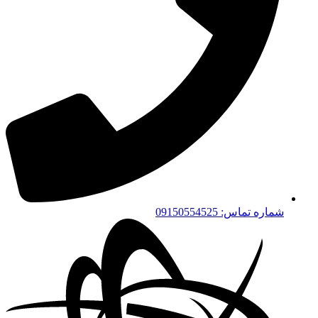
شماره تماس: 09150554525