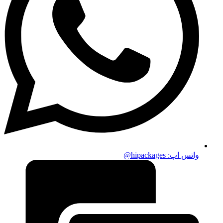
واتس اپ:‌ hipackages@