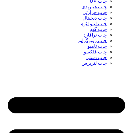
چاپ UV
چاپ هیبریدی
چاپ حرارتی
چاپ دیجیتال
چاپ لینو لئوم
چاپ گود
چاپ ترافارد
چاپ روتوگراور
چاپ تامپو
چاپ فلکسو
چاپ دستی
چاپ لترپرس