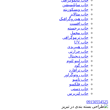
چاپ کالکوگرافی
چاپ سابلیمیشن
چاپ ویسکوزیته
چاپ متالایز
چاپ هیدروگرافیک
چاپ افست
چاپ برجسته
چاپ مخمل
چاپ ترموگرافی
چاپ UV
چاپ هیبریدی
چاپ حرارتی
چاپ دیجیتال
چاپ لینو لئوم
چاپ گود
چاپ ترافارد
چاپ روتوگراور
چاپ تامپو
چاپ فلکسو
چاپ دستی
چاپ لترپرس
09150554525