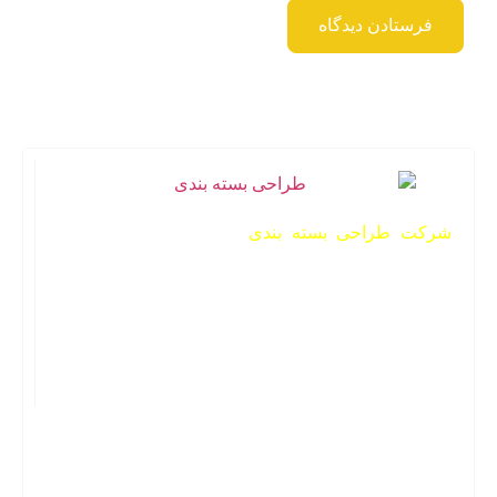
شرکت طراحی بسته بندی
این‌پک یکی از شرکت‌های
فعال در زمینه ساخت انواع جعبه است. شرکت این‌پک
فعالیت رسمی خود را در سال 1395 آغاز کرده است. هر
آنچه از یک پک محصول حرفه‌ای نیاز دارید را با شرکت
سازنده بسته بندی اینپک بخواهید. بهترین‌های گرافیک و
دیزاین را با ما تجربه کنید.
شماره تماس: 09150554525