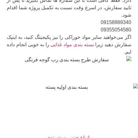
دارد. فقط کافی است با این شماره ها تماس بگیرید تا پس از
تایید سفارش، در اسرع وقت نسبت به تکمیل پروژه شما اقدام
شود.
09158989340
09355054580
اگر می‌خواهید سایر مواد خوراکی را نیز پکیجینگ کنید، به اینپک
سفارش دهید زیرا
بسته بندی مواد غذایی
را به خوبی انجام داده
ایم.
جنس مناسب بسته بندی رب
موردی که باعث می‌شود محصولات به درستی به دست خریدار
برسد بسته بندی با کیفیت است. یک بسته بندی عالی دارای
جنس بی نظیر است.
انواع جنس بسته بندی
رب را در ادامه