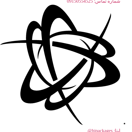
شماره تماس: 09150554525
ایتا: hipackages@