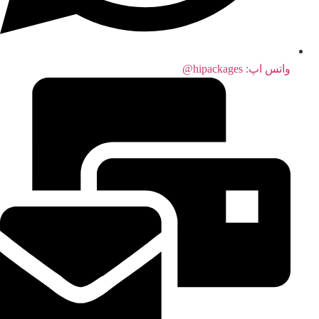
واتس اپ:‌ hipackages@